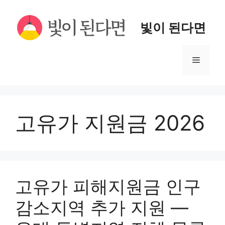
컨
텐
빛이 된다면
츠
로
메
건
너
뉴
뛰
기
고유가 지원금 2026
고유가 피해지원금 인구
감소지역 추가 지원 —