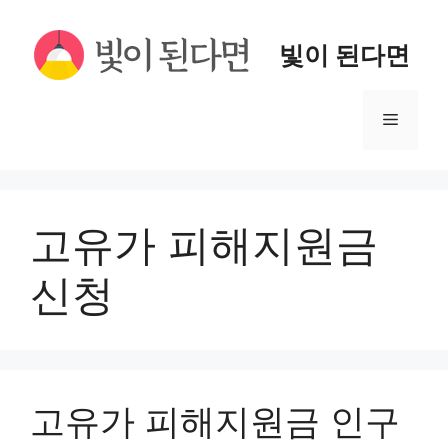
컨
텐
빛이 된다면
츠
로
메
건
너
뉴
뛰
기
고유가 피해지원금
신청
고유가 피해지원금 인구