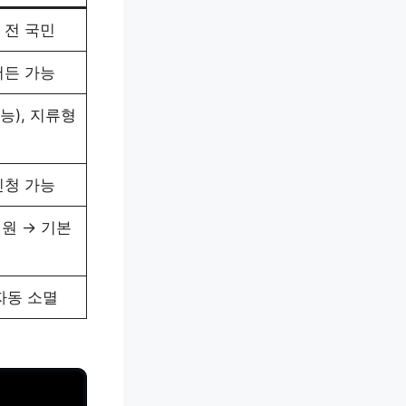
 전 국민
서든 가능
능), 지류형
신청 가능
만 원 → 기본
 자동 소멸