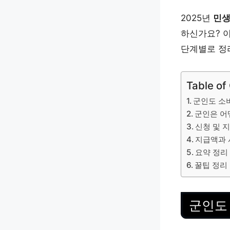
2025년
민생
하신가요? 
단계별로 정
Table of
군인도 소
군인은 어
신청 및 지
지급액과 
요약 정리
꿀팁 정리
군인도