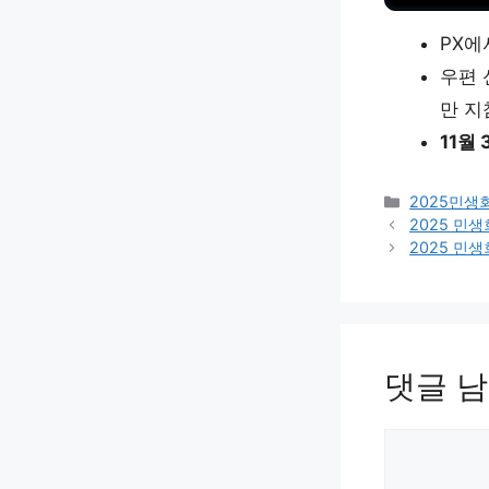
PX에
우편 
만 지
11월
카
2025민생
테
2025 민
고
2025 민
리
댓글 
댓
글