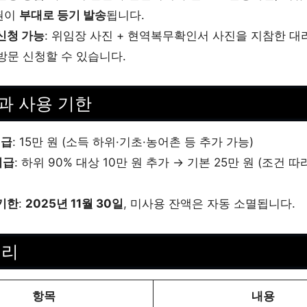
권이
부대로 등기 발송
됩니다.
신청 가능
: 위임장 사진 + 현역복무확인서 사진을 지참한 대
방문 신청할 수 있습니다.
과 사용 기한
지급
: 15만 원 (소득 하위·기초·농어촌 등 추가 가능)
지급
: 하위 90% 대상 10만 원 추가 → 기본 25만 원 (조건 따
기한
:
2025년 11월 30일
, 미사용 잔액은 자동 소멸됩니다.
정리
항목
내용