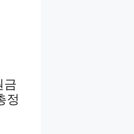
원금
 총정