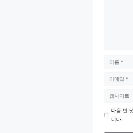
이
름
이
메
웹
일
사
다음 번 
이
니다.
트